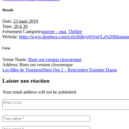
Details
Date:
23 mars 2019
Time:
20 h 30
évènement Catégories
janvier – mai
,
Théâtre
Website:
https://www.dropbox.com/s/sfa3fdhyuj93rgj/La%20Mont
Lieu
Venue Name:
Burn out version clownesque
Address:
Burn out version clownesque
Les filles de Tournesol
Step Out 2 – Rencontres Essonne Danse
Laisser une réaction
Your email address will not be published.