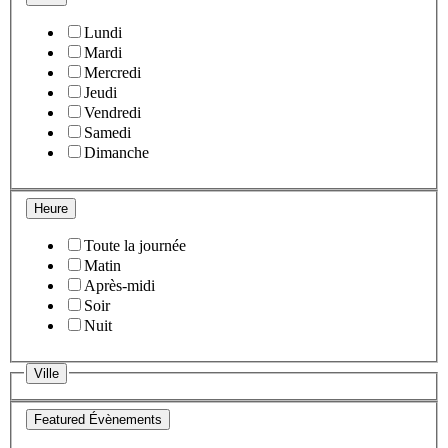
Lundi
Mardi
Mercredi
Jeudi
Vendredi
Samedi
Dimanche
Heure
Toute la journée
Matin
Après-midi
Soir
Nuit
Ville
Featured Évènements