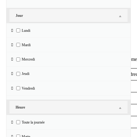
Event Views Navigation
Jour
View As
Lundi
«
juillet
Calendrier de Évènements
Mardi
Calendrier de Évèneme
Mercredi
Jeudi
lundi
mardi
mercredi
jeudi
vendre
27
28
29
30
31
Vendredi
3
4
5
6
7
Samedi
Heure
10
11
12
13
14
Dimanche
17
18
19
20
21
Toute la journée
24
25
26
27
28
Matin