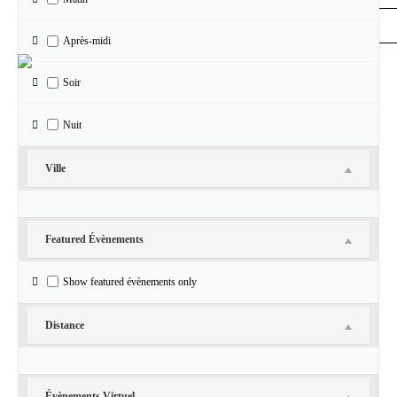
31
1
2
3
4
Après-midi
«
juillet
Soir
Nuit
Ville
Featured Évènements
Vos interlocuteurs
Show featured évènements only
Jean-Louis Sagot-Duvauroux, direction
Anne Sorlin, direction de production
Distance
Maria Zachenska, vie du théâtre
Pierre Cornouaille, régie, technique
Laurence Botrel, billetterie
Josette Ponsart, relations publiques
Évènements Virtuel