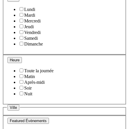
Lundi
Mardi
Mercredi
Jeudi
Vendredi
Samedi
Dimanche
Heure
Toute la journée
Matin
Après-midi
Soir
Nuit
Ville
Featured Évènements