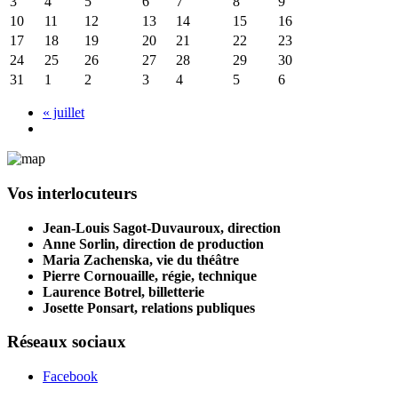
3
4
5
6
7
8
9
10
11
12
13
14
15
16
17
18
19
20
21
22
23
24
25
26
27
28
29
30
31
1
2
3
4
5
6
«
juillet
Vos interlocuteurs
Jean-Louis Sagot-Duvauroux, direction
Anne Sorlin, direction de production
Maria Zachenska, vie du théâtre
Pierre Cornouaille, régie, technique
Laurence Botrel, billetterie
Josette Ponsart, relations publiques
Réseaux sociaux
Facebook