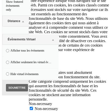
votre expérience lorsque vous naviguez sur le site
Show featured
Web. Parmi ces cookies, les cookies classés comme
évènements
nécessaires sont stockés sur votre navigateur car ils
only
sont essentiels au fonctionnement des
fonctionnalités de base du site Web. Nous utilisons
Distance
également des cookies tiers qui nous aident à
analyser et à comprendre comment vous utilisez ce
site Web. Ces cookies ne seront stockés dans votre
navigateur qu'avec votre consentement. Vous avez
Évènements Virtuel
également la possibilité de désactiver ces cookies.
Mais la désactivation de certains de ces cookies
peut avoir un effet sur votre expérience de
Afficher tous les évènements
navigation.
Necessary
Afficher seulement les virtuel évènements
Necessary
Toujours activé
Les cookies nécessaires sont absolument
Hide virtuel évènements
indispensables au bon fonctionnement du site.
Cette catégorie comprend uniquement les cookies
qui assurent les fonctionnalités de base et les
fonctionnalités de sécurité du site Web. Ces
cookies ne stockent aucune information
personnelle.
Non-necessary
Non-necessary