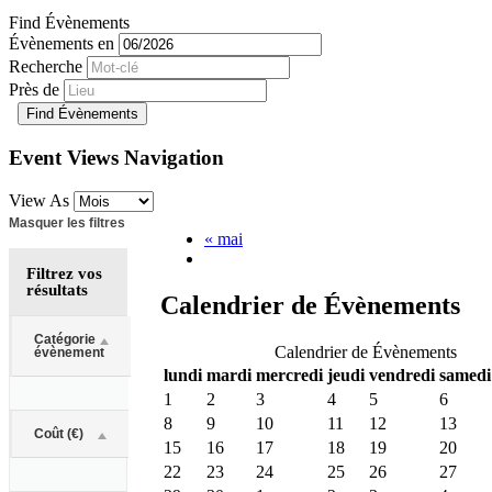
Find Évènements
Évènements en
Recherche
Près de
Event Views Navigation
View As
Masquer les filtres
«
mai
Filtrez vos
résultats
Calendrier de Évènements
Notice:
Catégorie
Utilizing
Calendrier de Évènements
évènement
the
lundi
mardi
mercredi
jeudi
vendredi
samedi
form
1
2
3
4
5
6
controls
8
9
10
11
12
13
will
Coût (€)
dynamically
15
16
17
18
19
20
update
22
23
24
25
26
27
the