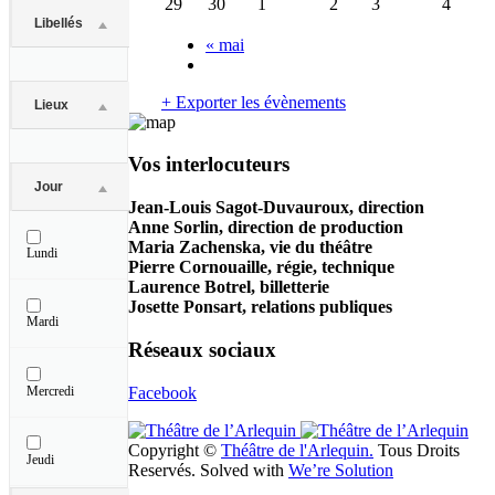
29
30
1
2
3
4
content
Libellés
«
mai
+ Exporter les évènements
Lieux
Vos interlocuteurs
Jour
Jean-Louis Sagot-Duvauroux, direction
Anne Sorlin, direction de production
Maria Zachenska, vie du théâtre
Lundi
Pierre Cornouaille, régie, technique
Laurence Botrel, billetterie
Josette Ponsart, relations publiques
Mardi
Réseaux sociaux
Facebook
Mercredi
Copyright ©
Théâtre de l'Arlequin.
Tous Droits
Jeudi
Reservés. Solved with
We’re Solution