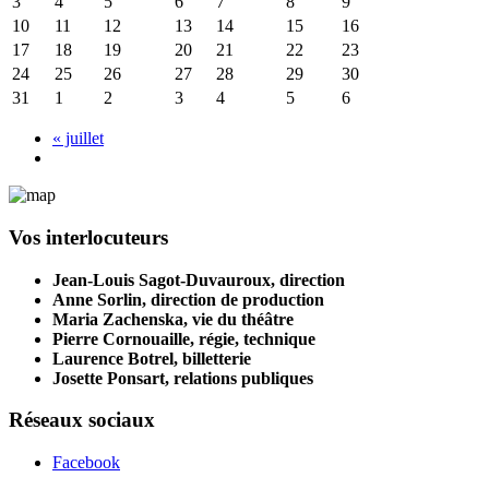
3
4
5
6
7
8
9
10
11
12
13
14
15
16
17
18
19
20
21
22
23
24
25
26
27
28
29
30
31
1
2
3
4
5
6
«
juillet
Vos interlocuteurs
Jean-Louis Sagot-Duvauroux, direction
Anne Sorlin, direction de production
Maria Zachenska, vie du théâtre
Pierre Cornouaille, régie, technique
Laurence Botrel, billetterie
Josette Ponsart, relations publiques
Réseaux sociaux
Facebook