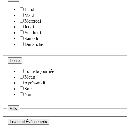
Lundi
Mardi
Mercredi
Jeudi
Vendredi
Samedi
Dimanche
Heure
Toute la journée
Matin
Après-midi
Soir
Nuit
Ville
Featured Évènements