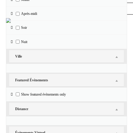
31
1
2
3
4
Après-midi
«
juillet
Soir
Nuit
Ville
Featured Évènements
Vos interlocuteurs
Show featured évènements only
Jean-Louis Sagot-Duvauroux, direction
Anne Sorlin, direction de production
Distance
Maria Zachenska, vie du théâtre
Pierre Cornouaille, régie, technique
Laurence Botrel, billetterie
Josette Ponsart, relations publiques
Évènements Virtuel