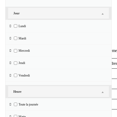
Event Views Navigation
Jour
View As
Lundi
«
juillet
Calendrier de Évènements
Mardi
Calendrier de Évèneme
Mercredi
Jeudi
lundi
mardi
mercredi
jeudi
vendre
27
28
29
30
31
Vendredi
3
4
5
6
7
Samedi
Heure
10
11
12
13
14
Dimanche
17
18
19
20
21
Toute la journée
24
25
26
27
28
Matin