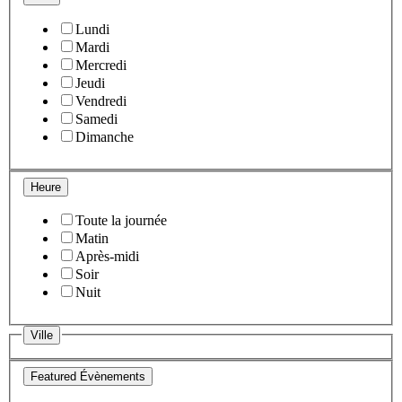
Lundi
Mardi
Mercredi
Jeudi
Vendredi
Samedi
Dimanche
Heure
Toute la journée
Matin
Après-midi
Soir
Nuit
Ville
Featured Évènements