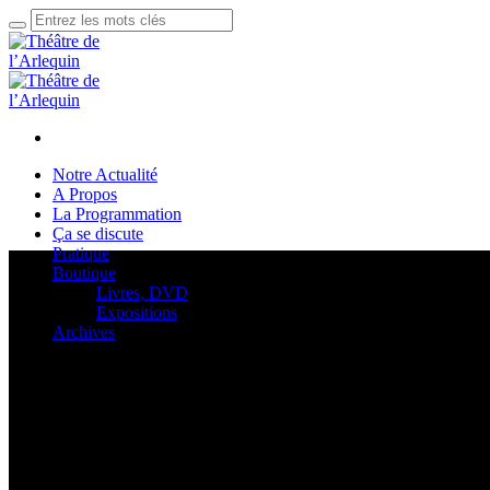
Notre Actualité
A Propos
La Programmation
Ça se discute
Pratique
Boutique
Livres, DVD
Expositions
Archives