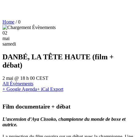
Home
/
0
02
mai
samedi
DANBÉ, LA TÊTE HAUTE (film +
débat)
2 mai @ 18 h 00
CEST
All Évènements
+ Google Agenda
+ iCal Export
Film documentaire + débat
L’ascension d’Aya Cissoko, championne du monde de boxe et
autrice.
La projection du film ouvrira sur un débat avec la championne. Une