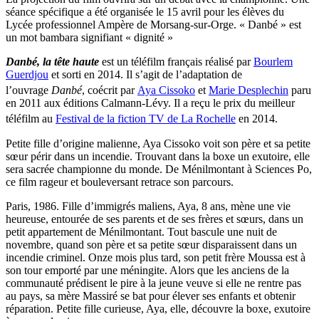
séance spécifique a été organisée le 15 avril pour les élèves du
Lycée professionnel Ampère de Morsang-sur-Orge. « Danbé » est
un mot bambara signifiant « dignité »
Danbé, la tête haute
est un téléfilm français réalisé par
Bourlem
Guerdjou
et sorti en 2014. Il s’agit de l’adaptation de
l’ouvrage
Danbé
, coécrit par
Aya Cissoko
et
Marie Desplechin
paru
en 2011 aux éditions Calmann-Lévy. Il a reçu le prix du meilleur
téléfilm au
Festival de la fiction TV de La Rochelle
en 2014
.
Petite fille d’origine malienne, Aya Cissoko voit son père et sa petite
sœur périr dans un incendie. Trouvant dans la boxe un exutoire, elle
sera sacrée championne du monde. De Ménilmontant à Sciences Po,
ce film rageur et bouleversant retrace son parcours.
Paris, 1986. Fille d’immigrés maliens, Aya, 8 ans, mène une vie
heureuse, entourée de ses parents et de ses frères et sœurs, dans un
petit appartement de Ménilmontant. Tout bascule une nuit de
novembre, quand son père et sa petite sœur disparaissent dans un
incendie criminel. Onze mois plus tard, son petit frère Moussa est à
son tour emporté par une méningite. Alors que les anciens de la
communauté prédisent le pire à la jeune veuve si elle ne rentre pas
au pays, sa mère Massiré se bat pour élever ses enfants et obtenir
réparation. Petite fille curieuse, Aya, elle, découvre la boxe, exutoire