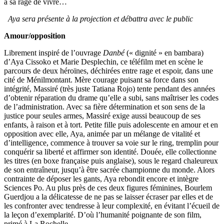
à sa rage de vivre…
Aya sera présente à la projection et débattra avec le public
Amour/opposi
tion
Librement inspiré de l’ouvrage
Danbé
(« dignité » en bambara)
d’Aya Cissoko et Marie Desplechin, ce téléfilm met en scène le
parcours de deux héroïnes, déchirées entre rage et espoir, dans une
cité de Ménilmontant. Mère courage puisant sa force dans son
intégrité, Massiré (très juste Tatiana Rojo) tente pendant des années
d’obtenir réparation du drame qu’elle a subi, sans maîtriser les codes
de l’administration. Avec sa fière détermination et son sens de la
justice pour seules armes, Massiré exige aussi beaucoup de ses
enfants, à raison et à tort. Petite fille puis adolescente en amour et en
opposition avec elle, Aya, animée par un mélange de vitalité et
d’intelligence, commence à trouver sa voie sur le ring, tremplin pour
conquérir sa liberté et affirmer son identité. Douée, elle collectionne
les titres (en boxe française puis anglaise), sous le regard chaleureux
de son entraîneur, jusqu’à être sacrée championne du monde. Alors
contrainte de déposer les gants, Aya rebondit encore et intègre
Sciences Po. Au plus près de ces deux figures féminines, Bourlem
Guerdjou a la délicatesse de ne pas se laisser écraser par elles et de
les confronter avec tendresse à leur complexité, en évitant l’écueil de
la leçon d’exemplarité. D’où l’humanité poignante de son film,
primé à La Rochelle.