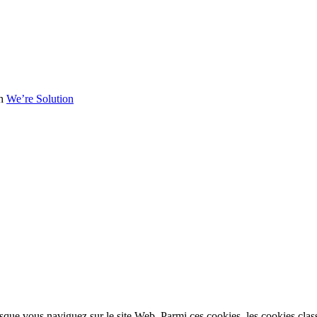
th
We’re Solution
sque vous naviguez sur le site Web. Parmi ces cookies, les cookies clas