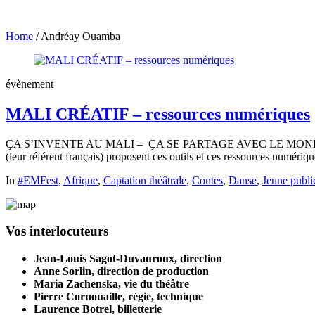
Home
/
Andréay Ouamba
évènement
MALI CRÉATIF – ressources numériques
ÇA S’INVENTE AU MALI – ÇA SE PARTAGE AVEC LE MONDE L
(leur référent français) proposent ces outils et ces ressources numériq
In
#EMFest
,
Afrique
,
Captation théâtrale
,
Contes
,
Danse
,
Jeune publi
Vos interlocuteurs
Jean-Louis Sagot-Duvauroux, direction
Anne Sorlin, direction de production
Maria Zachenska, vie du théâtre
Pierre Cornouaille, régie, technique
Laurence Botrel, billetterie