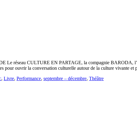
e réseau CULTURE EN PARTAGE, la compagnie BARODA, l’é
ues pour ouvrir la conversation culturelle autour de la culture vivante e
c
,
Livre
,
Performance
,
septembre – décembre
,
Théâtre