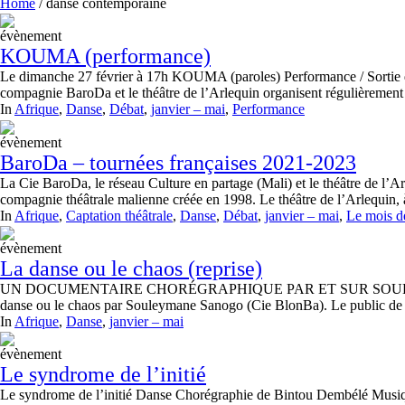
Home
/
danse contemporaine
évènement
KOUMA (performance)
Le dimanche 27 février à 17h KOUMA (paroles) Performance / Sortie de 
compagnie BaroDa et le théâtre de l’Arlequin organisent régulièrement 
In
Afrique
,
Danse
,
Débat
,
janvier – mai
,
Performance
évènement
BaroDa – tournées françaises 2021-2023
La Cie BaroDa, le réseau Culture en partage (Mali) et le théâtre de l’A
compagnie théâtrale malienne créée en 1998. Le théâtre de l’Arlequin,
In
Afrique
,
Captation théâtrale
,
Danse
,
Débat
,
janvier – mai
,
Le mois 
évènement
La danse ou le chaos (reprise)
UN DOCUMENTAIRE CHORÉGRAPHIQUE PAR ET SUR SOULEYMANE SANOG
danse ou le chaos par Souleymane Sanogo (Cie BlonBa). Le public de l’A
In
Afrique
,
Danse
,
janvier – mai
évènement
Le syndrome de l’initié
Le syndrome de l’initié Danse Chorégraphie de Bintou Dembélé Musiq