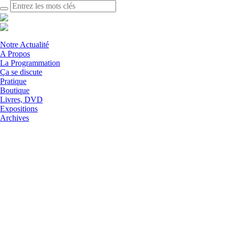
Notre Actualité
A Propos
La Programmation
Ça se discute
Pratique
Boutique
Livres, DVD
Expositions
Archives