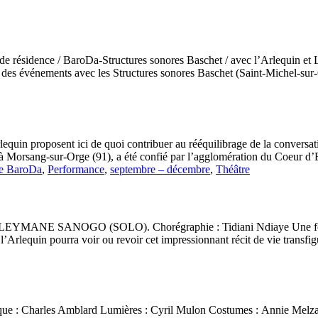
résidence / BaroDa-Structures sonores Baschet / avec l’Arlequin et La
des événements avec les Structures sonores Baschet (Saint-Michel-sur-Or
rlequin proposent ici de quoi contribuer au rééquilibrage de la conversa
 à Morsang-sur-Orge (91), a été confié par l’agglomération du Coeur d’
de BaroDa
,
Performance
,
septembre – décembre
,
Théâtre
O (SOLO). Chorégraphie : Tidiani Ndiaye Une forte impressio
rlequin pourra voir ou revoir cet impressionnant récit de vie transfigu
ue : Charles Amblard Lumières : Cyril Mulon Costumes : Annie Melza 