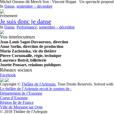
Michel Onomo dit Meech Son : Vincent Hoppe Un spectacle proposé dan
In
Danse
,
septembre – décembre
évènement
Je suis donc je danse
In
Danse
,
Performance
,
septembre – décembre
Vos interlocuteurs
Jean-Louis Sagot-Duvauroux, direction
Anne Sorlin, direction de production
Maria Zachenska, vie du théâtre
Pierre Cornouaille, régie, technique
Laurence Botrel, billetterie
Josette Ponsart, relations publiques
Réseaux sociaux
Facebook
Copyright ©
Théâtre de l'Arlequin.
Tous Droits Reservés. Solved wit
Le théâtre de l’Arlequin reçoit le soutien de :
Département de l’Essonne
Coeur d’Essonne
Région Ile de France
Ville de Morsang sur Orge
© 2018 Théâtre de l'Arlequin