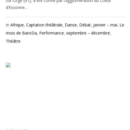
sur-Orge (91), a été confié par l’agglomération du Coeur
d’Essonne...
In
Afrique
,
Captation théâtrale
,
Danse
,
Débat
,
janvier – mai
,
Le
mois de BaroDa
,
Performance
,
septembre – décembre
,
Théâtre